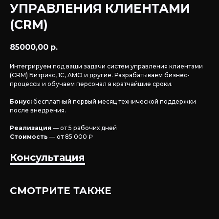
УПРАВЛЕНИЯ КЛИЕНТАМИ
(CRM)
85000,00
р.
Интегрируем под ваши задачи систем управления клиентами
(CRM) Битрикс, 1С, AMO и другие. Разрабатываем бизнес-
процессы и обучаем персонал в кратчайшие сроки.
Реквизиты компании
Бонус:
бесплатный первый месяц технической поддержки
после внедрения.
Реализация
— от 5 рабочих дней
Стоимость
— от 85 000 ₽
Консультация
МЕНЮ
УСЛУГИ
СМОТРИТЕ ТАКЖЕ
ГЛАВНАЯ
ВСЕ
О НАС
КОМПЛЕКСЫ
ПОРТФОЛИО
ИТ-ОТДЕЛ