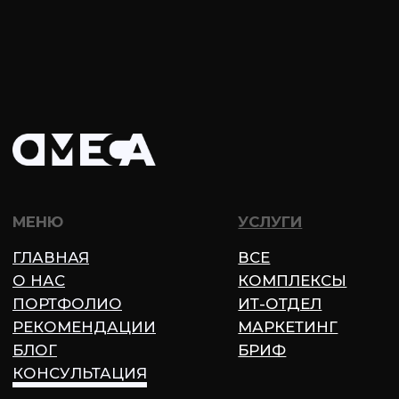
РЕКОМЕНДАЦИИ
МАРКЕТИНГ
БЛОГ
БРИФ
КОНСУЛЬТАЦИЯ
КОНТАКТЫ
+79939003700
MAX
INFO@OMESA.RU
ВКОНТАКТЕ
РЕКВИЗИТЫ
©ОМЕСА-КОНСАЛТИНГ, 2026 МОСКВА
Политика конфинденциальности
Согласие на обработку персональных
данных
Согласие на получение рекламной
информации
Не является публичной офертой.
Информация на сайте носит справочный
характер.
Частные лица и владельцы бизнеса должны
самостоятельно оценивать собственные
бизнес-стратегии и выявлять любые