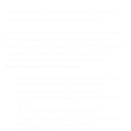
7. Разработали сайт, который стал основным
каналом для сбора заявок от клиентов.
8. Грамотно настроенная реклама обеспечила
рост входящих заявок в 2 раза, а совместная
работа маркетолога нашего агентства с отделом
МЕНЮ
УСЛУГИ
продаж компании позволила увеличить
конверсию в продажу более чем на 50%.
ГЛАВНАЯ
ВСЕ
О НАС
КОМПЛЕКСЫ
Какие результаты получили
ПОРТФОЛИО
ИТ-ОТДЕЛ
РЕКОМЕНДАЦИИ
МАРКЕТИНГ
Годовой оборот компании вырос до ~200
БЛОГ
БРИФ
миллионов рублей, с расходами на
КОНСУЛЬТАЦИЯ
рекламу в размере 1.5 миллиона.
Месячный оборот вырос в среднем на 40-
КОНТАКТЫ
50 %.
+79939003700
MAX
Упрощение рабочих процессов и
INFO@OMESA.RU
ВКОНТАКТЕ
повышение эффективности сотрудников
благодаря внедрению CRM и
РЕКВИЗИТЫ