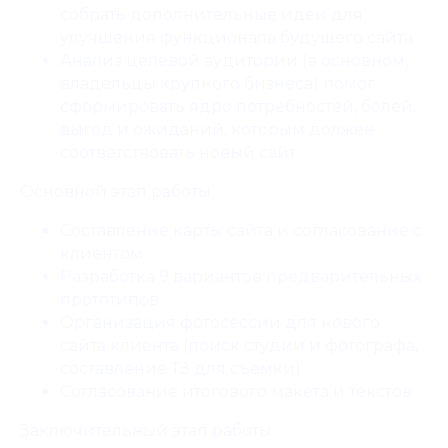
собрать дополнительные идеи для
улучшения функционала будущего сайта
Анализ целевой аудитории (в основном,
владельцы крупного бизнеса) помог
сформировать ядро потребностей, болей,
Реквизиты компании
выгод и ожиданий, которым должен
соответствовать новый сайт
Основной этап работы
Составление карты сайта и согласование с
клиентом
Разработка 9 вариантов предварительных
прототипов
МЕНЮ
УСЛУГИ
Организация фотосессии для нового
ГЛАВНАЯ
ВСЕ
сайта клиента (поиск студии и фотографа,
О НАС
КОМПЛЕКСЫ
составление ТЗ для съемки)
ПОРТФОЛИО
ИТ-ОТДЕЛ
РЕКОМЕНДАЦИИ
МАРКЕТИНГ
Согласование итогового макета и текстов
БЛОГ
БРИФ
КОНСУЛЬТАЦИЯ
Заключительный этап работы